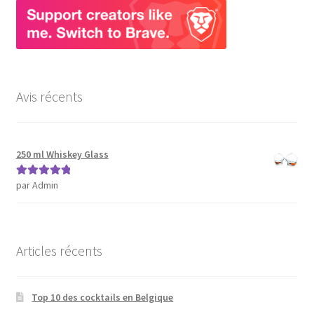
Avis récents
250 ml Whiskey Glass
par Admin
Note
5
sur 5
Articles récents
Top 10 des cocktails en Belgique