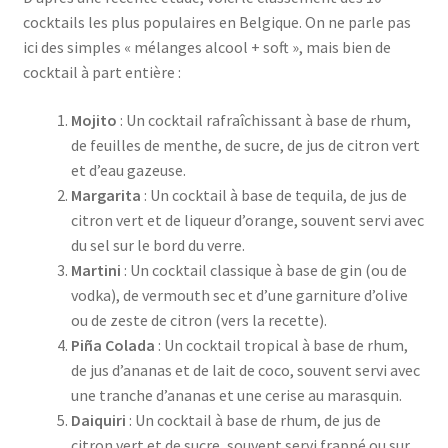
cocktails les plus populaires en Belgique. On ne parle pas
Vie privée
ici des simples « mélanges alcool + soft », mais bien de
cocktail à part entière :
Mojito
: Un cocktail rafraîchissant à base de rhum,
de feuilles de menthe, de sucre, de jus de citron vert
et d’eau gazeuse.
Margarita
: Un cocktail à base de tequila, de jus de
citron vert et de liqueur d’orange, souvent servi avec
du sel sur le bord du verre.
Martini
: Un cocktail classique à base de gin (ou de
vodka), de vermouth sec et d’une garniture d’olive
ou de zeste de citron (vers la recette).
Piña Colada
: Un cocktail tropical à base de rhum,
de jus d’ananas et de lait de coco, souvent servi avec
une tranche d’ananas et une cerise au marasquin.
Daiquiri
: Un cocktail à base de rhum, de jus de
citron vert et de sucre, souvent servi frappé ou sur