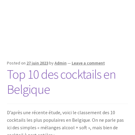
Mixologie
Boutique
Checkout
Liens
Posted on
27 juin 2023
by
Admin
—
Leave a comment
Top 10 des cocktails en
Liste des bars en Belgique
Belgique
Mon compte
News
D’après une récente étude, voici le classement des 10
Page d’exemple
cocktails les plus populaires en Belgique. On ne parle pas
ici des simples « mélanges alcool + soft », mais bien de
Panier
cocktail à part entière :