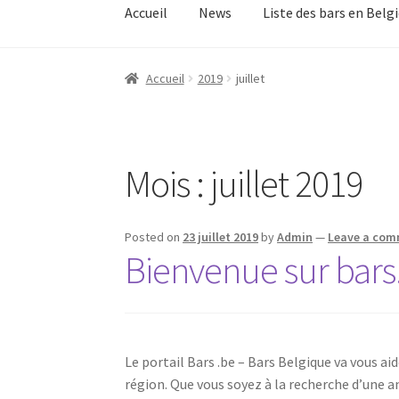
Accueil
News
Liste des bars en Belg
Accueil
Alcools et cocktails
Boutique
Checkou
Accueil
2019
juillet
Panier
Vie privée
Mois :
juillet 2019
Posted on
23 juillet 2019
by
Admin
—
Leave a co
Bienvenue sur bars
Le portail Bars .be – Bars Belgique va vous aid
région. Que vous soyez à la recherche d’une 