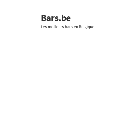
Bars.be
Skip
Skip
to
to
Les meilleurs bars en Belgique
navigation
content