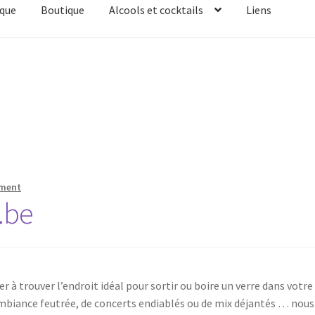
ique
Boutique
Alcools et cocktails
Liens
t
Liens
Liste des bars en Belgique
Mon compte
News
Page d’exem
mment
.be
er à trouver l’endroit idéal pour sortir ou boire un verre dans votre
ambiance feutrée, de concerts endiablés ou de mix déjantés … nous