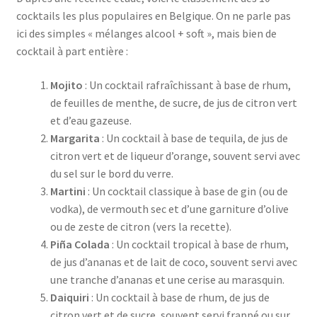
cocktails les plus populaires en Belgique. On ne parle pas
Vie privée
ici des simples « mélanges alcool + soft », mais bien de
cocktail à part entière :
Mojito
: Un cocktail rafraîchissant à base de rhum,
de feuilles de menthe, de sucre, de jus de citron vert
et d’eau gazeuse.
Margarita
: Un cocktail à base de tequila, de jus de
citron vert et de liqueur d’orange, souvent servi avec
du sel sur le bord du verre.
Martini
: Un cocktail classique à base de gin (ou de
vodka), de vermouth sec et d’une garniture d’olive
ou de zeste de citron (vers la recette).
Piña Colada
: Un cocktail tropical à base de rhum,
de jus d’ananas et de lait de coco, souvent servi avec
une tranche d’ananas et une cerise au marasquin.
Daiquiri
: Un cocktail à base de rhum, de jus de
citron vert et de sucre, souvent servi frappé ou sur