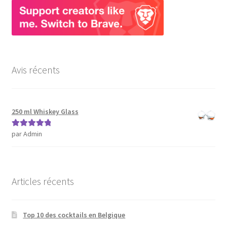
Avis récents
250 ml Whiskey Glass
par Admin
Note
5
sur 5
Articles récents
Top 10 des cocktails en Belgique