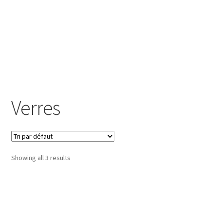
Mixologie
Boutique
Checkout
Liens
Verres
Liste des bars en Belgique
Mon compte
Showing all 3 results
News
Page d’exemple
Panier