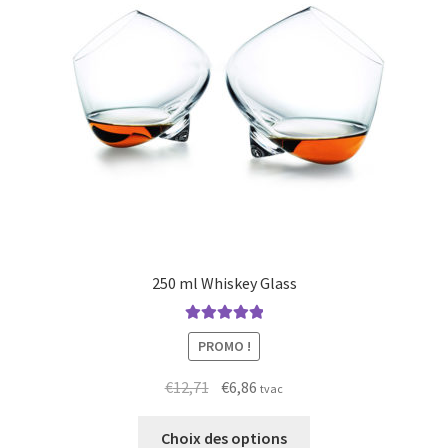
Vie privée
250 ml Whiskey Glass
Note
5.00
sur
PROMO !
5
Original
Current
€
12,71
€
6,86
tvac
price
price
This
was:
is:
Choix des options