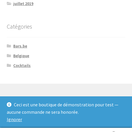
juillet 2019
Catégories
Bars.be
Belgique
Cocktails
Ceci est une boutique de démonstration pour test —
© Bars.be 2026
aucune commande ne sera honorée.
Vie privée
Built with WooCommerce
.
Ignorer