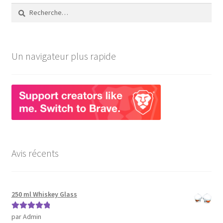
Rechercher :
chosen
on
the
product
Un navigateur plus rapide
page
Avis récents
250 ml Whiskey Glass
par Admin
Note
5
sur 5