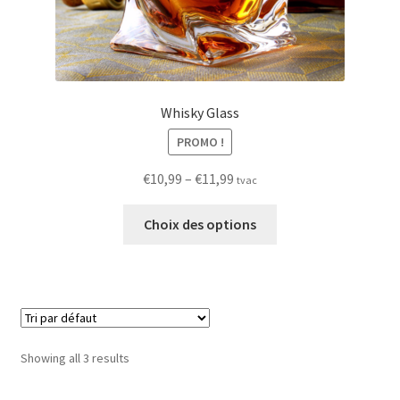
Whisky Glass
PROMO !
Price
€
10,99
–
€
11,99
tvac
range:
This
€10,99
Choix des options
product
through
has
€11,99
multiple
variants.
The
options
Showing all 3 results
may
be